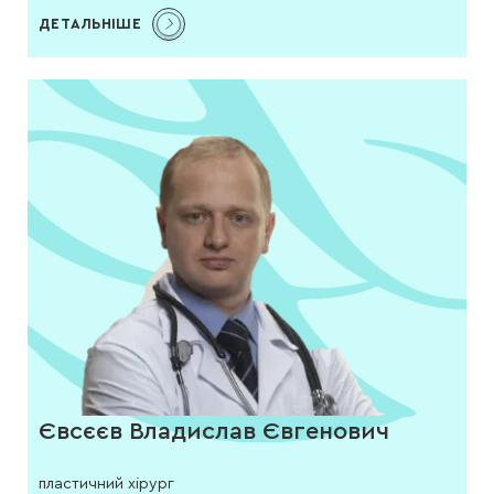
ДЕТАЛЬНІШЕ
Євсєєв Владислав Євгенович
пластичний хірург