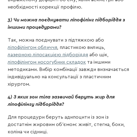
необхідності корекції профілю.
3) Чи можна поєднувати ліпофілінг підборіддя з
іншими процедурами?
Так, можна поєднувати з підтяжкою або
ліпофілінгом обличчя
, пластикою вилиць,
лазерною ліпосакцією підборіддя
або щік,
ліпофілінгом носогубних складок
та іншими
методиками. Вибір комбінації завжди визначається
індивідуально на консультації з пластичним
хірургом.
4) З яких зон тіла зазвичай беруть жир для
ліпофілінгу підборіддя?
Для процедури беруть адипоцити із зон із
достатнім жировим об’ємом: живіт, стегна, боки,
коліна чи сідниці.