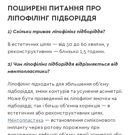
ПОШИРЕНІ ПИТАННЯ ПРО
ЛІПОФІЛІНГ ПІДБОРІДДЯ
1) Скільки триває ліпофілінг підборіддя?
В естетичних цілях — від 30 до 60 хвилин, у
реконструктивних — близько 1,5 години.
2) Чим ліпофілінг підборіддя відрізняється від
ментопластики?
Ліпофілінг підходить для збільшення об’єму
підборіддя, зміни контурів та усунення асиметрії.
Може бути проведений як ліпофілінг ямочки на
підборідді, так і більш об’ємна корекція — в
естетичних або реконструктивних цілях.
Ментопластика
— встановлення силіконового
імпланту через ротову порожнину при
вираженому дефіциті об’єму, явній асиметрії або