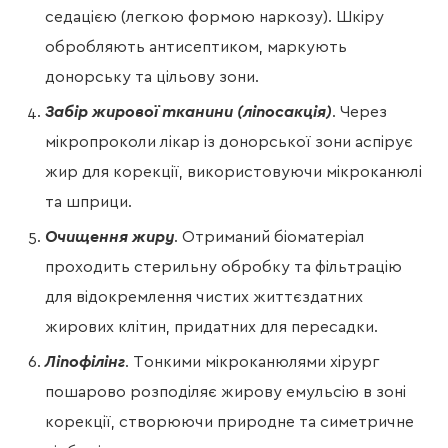
седацією (легкою формою наркозу). Шкіру
обробляють антисептиком, маркують
донорську та цільову зони.
Забір жирової тканини (ліпосакція)
. Через
мікропроколи лікар із донорської зони аспірує
жир для корекції, використовуючи мікроканюлі
та шприци.
Очищення жиру
. Отриманий біоматеріал
проходить стерильну обробку та фільтрацію
для відокремлення чистих життєздатних
жирових клітин, придатних для пересадки.
Ліпофілінг
. Тонкими мікроканюлями хірург
пошарово розподіляє жирову емульсію в зоні
корекції, створюючи природне та симетричне