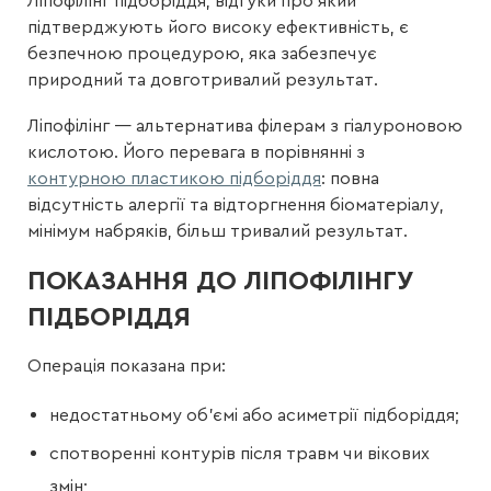
Ліпофілінг підборіддя, відгуки про який
підтверджують його високу ефективність, є
безпечною процедурою, яка забезпечує
природний та довготривалий результат.
Ліпофілінг — альтернатива філерам з гіалуроновою
кислотою. Його перевага в порівнянні з
контурною пластикою підборіддя
: повна
відсутність алергії та відторгнення біоматеріалу,
мінімум набряків, більш тривалий результат.
ПОКАЗАННЯ ДО ЛІПОФІЛІНГУ
ПІДБОРІДДЯ
Операція показана при:
недостатньому об’ємі або асиметрії підборіддя;
спотворенні контурів після травм чи вікових
змін;