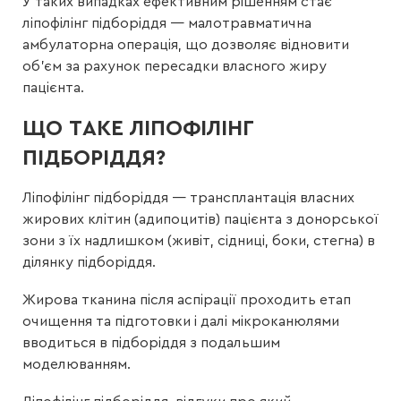
У таких випадках ефективним рішенням стає
ліпофілінг підборіддя — малотравматична
амбулаторна операція, що дозволяє відновити
об’єм за рахунок пересадки власного жиру
пацієнта.
ЩО ТАКЕ ЛІПОФІЛІНГ
ПІДБОРІДДЯ?
Ліпофілінг підборіддя — трансплантація власних
жирових клітин (адипоцитів) пацієнта з донорської
зони з їх надлишком (живіт, сідниці, боки, стегна) в
ділянку підборіддя.
Жирова тканина після аспірації проходить етап
очищення та підготовки і далі мікроканюлями
вводиться в підборіддя з подальшим
моделюванням.