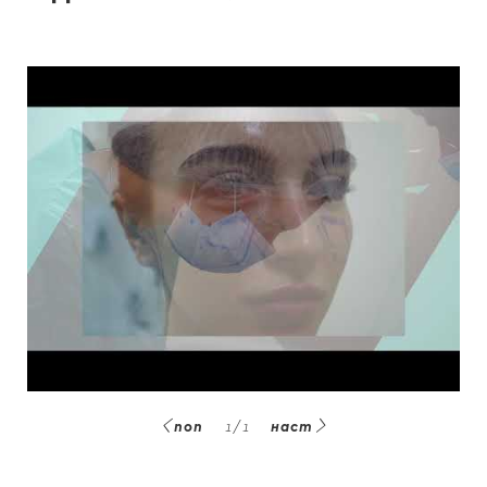
поп
1
/
1
наст