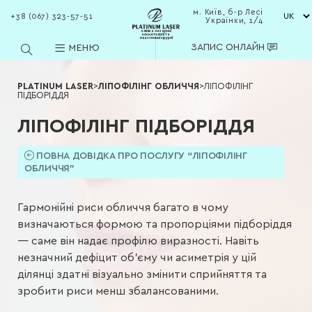
м. Київ, б-р Лесі
+38 (067) 323-57-51
Українки, 1/4
клініка лазерної
косметології та
пластичної хірургії
ЗАПИС ОНЛАЙН
МЕНЮ
PLATINUM LASER
>
ЛІПОФІЛІНГ ОБЛИЧЧЯ
>
ЛІПОФІЛІНГ
ПІДБОРІДДЯ
ЛІПОФІЛІНГ ПІДБОРІДДЯ
ПОВНА ДОВІДКА ПРО ПОСЛУГУ “ЛІПОФІЛІНГ
ОБЛИЧЧЯ”
Гармонійні риси обличчя багато в чому
визначаються формою та пропорціями підборіддя
— саме він надає профілю виразності. Навіть
незначний дефіцит об’єму чи асиметрія у цій
ділянці здатні візуально змінити сприйняття та
зробити риси менш збалансованими.