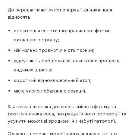
До переваг пластичної операції кінчика носа
відносять:
досягнення естетично правильної форми
дихального органу;
мінімальна травматичність тканин;
відсутність рубцювання, спайкових процесів,
видимих шрамів;
короткий відновлювальний етап;
мале число небажаних реакцій.
Класична пластика дозволяє змінити форму та
розмір кінчика носа, покращити його пропорції та
усунути можливі вроджені чи набуті патології.
Однією з переваг хірургічного впливу є те, що