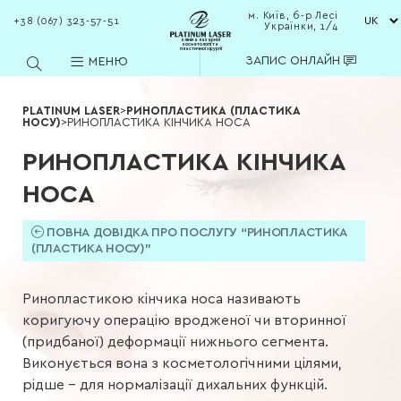
м. Київ, б-р Лесі
+38 (067) 323-57-51
Українки, 1/4
клініка лазерної
косметології та
пластичної хірургії
ЗАПИС ОНЛАЙН
МЕНЮ
PLATINUM LASER
>
РИНОПЛАСТИКА (ПЛАСТИКА
НОСУ)
>
РИНОПЛАСТИКА КІНЧИКА НОСА
РИНОПЛАСТИКА КІНЧИКА
НОСА
ПОВНА ДОВІДКА ПРО ПОСЛУГУ “РИНОПЛАСТИКА
(ПЛАСТИКА НОСУ)”
Ринопластикою кінчика носа називають
коригуючу операцію вродженої чи вторинної
(придбаної) деформації нижнього сегмента.
Виконується вона з косметологічними цілями,
рідше – для нормалізації дихальних функцій.