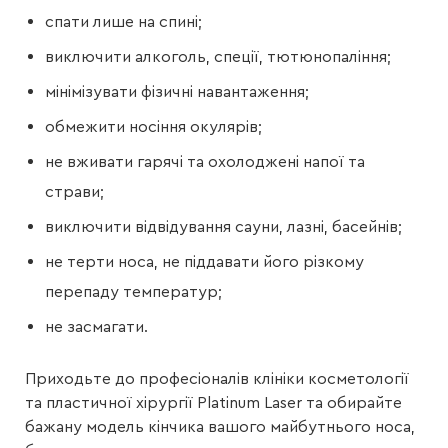
спати лише на спині;
виключити алкоголь, спеції, тютюнопаління;
мінімізувати фізичні навантаження;
обмежити носіння окулярів;
не вживати гарячі та охолоджені напої та
страви;
виключити відвідування сауни, лазні, басейнів;
не терти носа, не піддавати його різкому
перепаду температур;
не засмагати.
Приходьте до професіоналів клініки косметології
та пластичної хірургії Platinum Laser та обирайте
бажану модель кінчика вашого майбутнього носа,