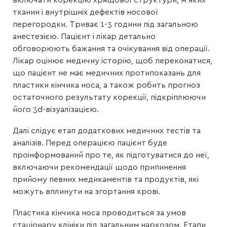
включати корекцію хрящової структури, м’яких
тканин і внутрішніх дефектів носової
перегородки. Триває 1-3 години під загальною
анестезією. Пацієнт і лікар детально
обговорюють бажання та очікування від операції.
Лікар оцінює медичну історію, щоб переконатися,
що пацієнт не має медичних протипоказань для
пластики кінчика носа, а також робить прогноз
остаточного результату корекції, підкріплюючи
його 3d-візуалізацією.
Далі слідує етап додаткових медичних тестів та
аналізів. Перед операцією пацієнт буде
проінформований про те, як підготуватися до неї,
включаючи рекомендації щодо припинення
прийому певних медикаментів та продуктів, які
можуть вплинути на згортання крові.
Пластика кінчика носа проводиться за умов
стаціонару клініки під загальним наркозом. Етапи