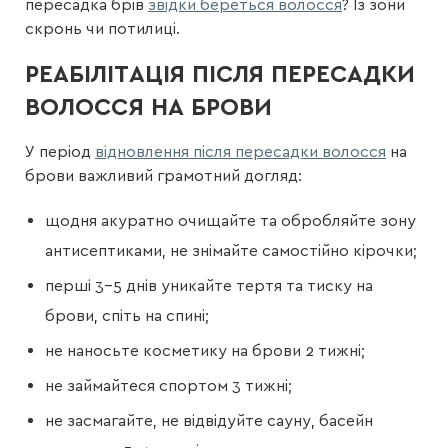
пересадка брів
звідки береться волосся
? Із зони
скронь чи потилиці.
РЕАБІЛІТАЦІЯ ПІСЛЯ ПЕРЕСАДКИ
ВОЛОССЯ НА БРОВИ
У період
відновлення після пересадки волосся
на
брови важливий грамотний догляд:
щодня акуратно очищайте та обробляйте зону
антисептиками, не знімайте самостійно кірочки;
перші 3–5 днів уникайте тертя та тиску на
брови, спіть на спині;
не наносьте косметику на брови 2 тижні;
не займайтеся спортом 3 тижні;
не засмагайте, не відвідуйте сауну, басейн