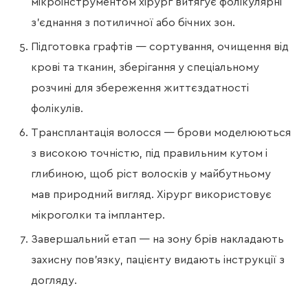
мікроінструментом хірург витягує фолікулярні
з’єднання з потиличної або бічних зон.
Підготовка графтів — сортування, очищення від
крові та тканин, зберігання у спеціальному
розчині для збереження життєздатності
фолікулів.
Трансплантація волосся — брови моделюються
з високою точністю, під правильним кутом і
глибиною, щоб ріст волосків у майбутньому
мав природний вигляд. Хірург використовує
мікроголки та імплантер.
Завершальний етап — на зону брів накладають
захисну пов’язку, пацієнту видають інструкції з
догляду.