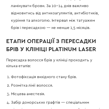
ламінувати брови. За 10–14 днів важливо
відмовитись від антикоагулянтів, антибіотиків,
куріння та алкоголю. Інтервал між татуажем
брів і пересадкою — не менше 1,5 місяців.
ЕТАПИ ОПЕРАЦІЇ З ПЕРЕСАДКИ
БРІВ У КЛІНІЦІ PLATINUM LASER
Пересадка волосся брів у клініці проходить у
кілька етапів:
Фотофіксація вихідного стану брів.
Розмітка лінії волосся.
Місцева анестезія.
Забір донорських графтів — спеціальним