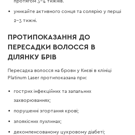
протягом 3–4 тижнів.
уникайте активного сонця та солярію у перші
2–3 тижні.
ПРОТИПОКАЗАННЯ ДО
ПЕРЕСАДКИ ВОЛОССЯ В
ДІЛЯНКУ БРІВ
Пересадка волосся на брови у Києві в клініці
Platinum Laser протипоказана при:
гострих інфекційних та запальних
захворюваннях;
порушенні згортання крові;
злоякісних пухлинах;
декомпенсованому цукровому діабеті;