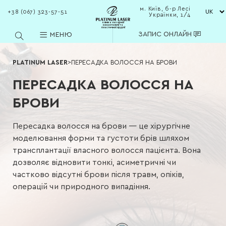
м. Київ, б-р Лесі
+38 (067) 323-57-51
Українки, 1/4
клініка лазерної
косметології та
пластичної хірургії
ЗАПИС ОНЛАЙН
МЕНЮ
PLATINUM LASER
>
ПЕРЕСАДКА ВОЛОССЯ НА БРОВИ
ПЕРЕСАДКА ВОЛОССЯ НА
БРОВИ
Пересадка волосся
на брови — це хірургічне
моделювання форми та густоти брів шляхом
трансплантації власного волосся пацієнта. Вона
дозволяє відновити тонкі, асиметричні чи
частково відсутні брови після травм, опіків,
операцій чи природного випадіння.