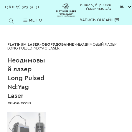
г. Киев, б-р Леси
+38 (067) 323-57-51
Украинки, 1/4
клиника лазерной
косметологии и
пластической хирургии
ЗАПИСЬ ОНЛАЙН
МЕНЮ
PLATINUM LASER
>
ОБОРУДОВАНИЕ
>
НЕОДИМОВЫЙ ЛАЗЕР
LONG PULSED ND:YAG LASER
Неодимовы
й лазер
Long Pulsed
Nd:Yag
Laser
28.06.2018