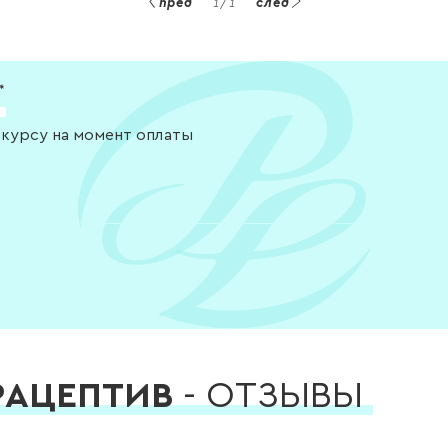
пред
1
/
1
след
*
 курсу на момент оплаты
РАЦЕПТИВ
- ОТЗЫВЫ