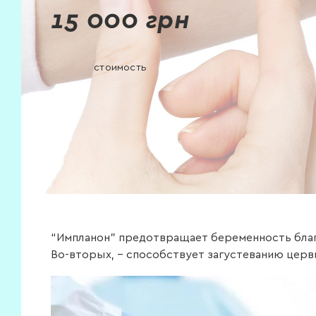
15 000 грн
стоимость
“Импланон” предотвращает беременность благо
Во-вторых, – способствует загустеванию церви