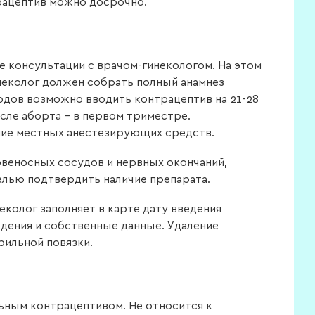
трацептив можно досрочно.
 консультации с врачом-гинекологом. На этом
неколог должен собрать полный анамнез
одов возможно вводить контрацептив на 21-28
осле аборта – в первом триместре.
ние местных анестезирующих средств.
веносных сосудов и нервных окончаний,
елью подтвердить наличие препарата.
еколог заполняет в карте дату введения
ждения и собственные данные. Удаление
ильной повязки.
ьным контрацептивом. Не относится к