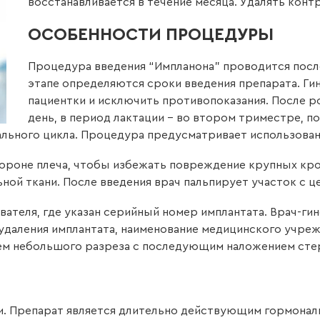
восстанавливается в течение месяца. Удалять кон
ОСОБЕННОСТИ ПРОЦЕДУРЫ
Процедура введения “Импланона” проводится после
этапе определяются сроки введения препарата. Ги
пациентки и исключить противопоказания. После р
день, в период лактации – во втором триместре, п
уального цикла. Процедура предусматривает использова
тороне плеча, чтобы избежать повреждение крупных кро
ой ткани. После введения врач пальпирует участок с ц
вателя, где указан серийный номер имплантата. Врач-гин
 удаления имплантата, наименование медицинского учре
м небольшого разреза с последующим наложением стер
и. Препарат является длительно действующим гормонал