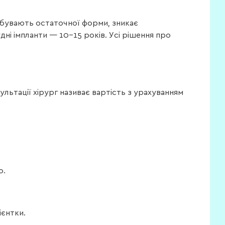
 набувають остаточної форми, зникає
ні імпланти — 10–15 років. Усі рішення про
сультації хірург називає вартість з урахуванням
о.
ієнтки.