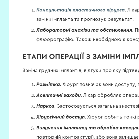
Консультація пластичного хірурга
. Лік
заміни імпланта та прогнозує результат.
Лабораторні аналізи та обстеження
. 
флюорографію. Також необхідною є консул
ЕТАПИ ОПЕРАЦІЇ З ЗАМІНИ ІМПЛ
Заміна грудних імплантів, відгуки про яку підт
Розмітка
. Хірург позначає зони доступу, 
Асептичні заходи
. Лікар обробляє опера
Наркоз
. Застосовується загальна анестезі
Хірургічний доступ
. Хірург робить тонкі 
Вилучення імпланту та обробка капсул
повторній контрактурі), або вона залишаєт