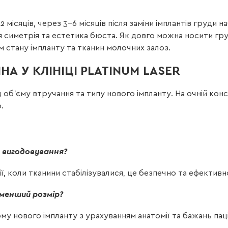
 місяців, через 3–6 місяців після заміни імплантів груди
 симетрія та естетика бюста. Як довго можна носити груд
 стану імпланту та тканин молочних залоз.
НА У КЛІНІЦІ PLATINUM LASER
ід об’єму втручання та типу нового імпланту. На очній кон
.
о вигодовування?
ії, коли тканини стабілізувалися, це безпечно та ефективн
 менший розмір?
му нового імпланту з урахуванням анатомії та бажань пац