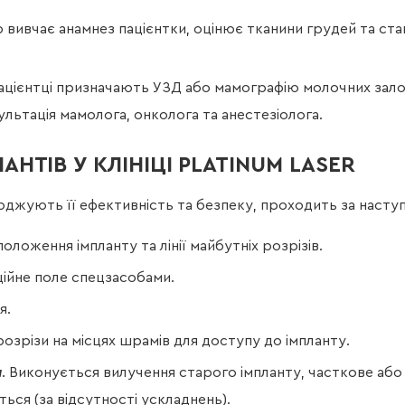
ар вивчає анамнез пацієнтки, оцінює тканини грудей та ста
Пацієнтці призначають УЗД або мамографію молочних залоз,
ьтація мамолога, онколога та анестезіолога.
АНТІВ У КЛІНІЦІ PLATINUM LASER
верджують її ефективність та безпеку, проходить за наст
положення імпланту та лінії майбутніх розрізів.
ційне поле спецзасобами.
я.
розрізи на місцях шрамів для доступу до імпланту.
и
. Виконується вилучення старого імпланту, часткове або
ься (за відсутності ускладнень).