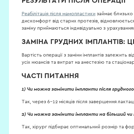
РЕЗУЛЬТАТИ ПІСЛЯ ОПЕРАЦІЇ
Реабілітація після мамопластики
займає близько 2
дискомфорт від старих протезів, відновлюється
заміну приймаються індивідуально з урахуванням
ЗАМІНА ГРУДНИХ ІМПЛАНТІВ: ЦІ
Вартість операції з заміни імплантів залежить в
усіх нюансів та витрат на анестезію та стаціонар
ЧАСТІ ПИТАННЯ
1) Чи можна замінити імпланти після грудног
Так, через 6–12 місяців після завершення лактац
2) Чи можна замінити імпланти на більший чи
Так, хірург підбирає оптимальний розмір та фор