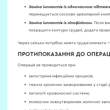
Заміна імплантів із одночасною підтяж
переміщується сосково-ареолярний компл
Заміна імплантів із ліпофілінгом
. Після 
покращити контури грудей, додати природ
Через скільки потрібно міняти грудні імпланти 
ПРОТИПОКАЗАННЯ ДО ОПЕРАЦІЇ
Операція не проводиться при:
загостренні інфекційних процесів;
тяжких хронічних захворюваннях у стадії 
патології кровоносної системи;
злоякісних новоутвореннях молочної зало