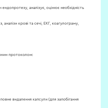
н ендопротезу, аналізує, оцінює необхідність
 аналізи крові та сечі, ЕКГ, коагулограму,
упним протоколом:
 повне видалення капсули (для запобігання