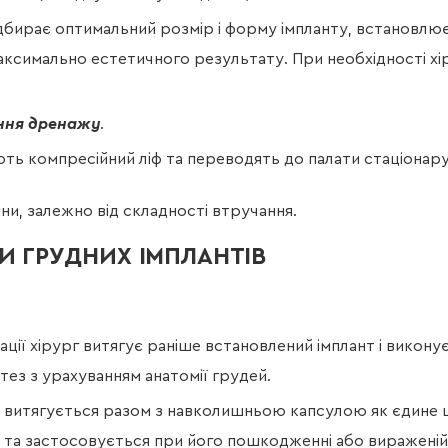
підбирає оптимальний розмір і форму імпланту, встановлю
максимально естетичного результату. При необхідності х
ння дренажу
.
ають компресійний ліф та переводять до палати стаціонару
ни, залежно від складності втручання.
И ГРУДНИХ ІМПЛАНТІВ
рації хірург витягує раніше встановлений імплант і викон
тез з урахуванням анатомії грудей.
т витягується разом з навколишньою капсулою як єдине ц
у та застосовується при його пошкодженні або вираженій