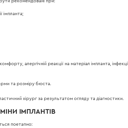
 бути рекомендовані при:
ї імпланта;
омфорту, алергічній реакції на матеріал імпланта, інфекці
орми та розміру бюста.
ластичний хірург за результатом огляду та діагностики.
МІНИ ІМПЛАНТІВ
ється поетапно: