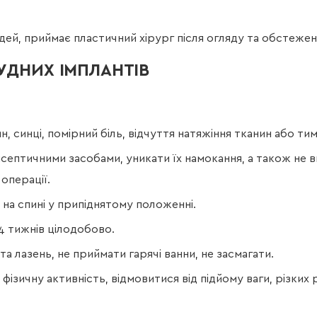
удей, приймає пластичний хірург після огляду та обстежен
РУДНИХ ІМПЛАНТІВ
н, синці, помірний біль, відчуття натяжіння тканин або т
ептичними засобами, уникати їх намокання, а також не в
 операції.
на спині у припіднятому положенні.
4 тижнів цілодобово.
та лазень, не приймати гарячі ванни, не засмагати.
зичну активність, відмовитися від підйому ваги, різких р