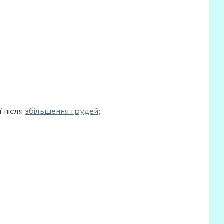
ї після
збільшення грудей
;