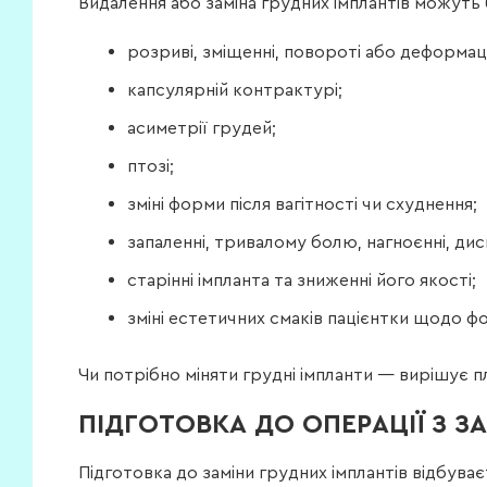
Видалення або заміна грудних імплантів можуть
розриві, зміщенні, повороті або деформаці
капсулярній контрактурі;
асиметрії грудей;
птозі;
зміні форми після вагітності чи схуднення;
запаленні, тривалому болю, нагноєнні, диск
старінні імпланта та зниженні його якості;
зміні естетичних смаків пацієнтки щодо ф
Чи потрібно міняти грудні імпланти — вирішує п
ПІДГОТОВКА ДО ОПЕРАЦІЇ З ЗА
Підготовка до заміни грудних імплантів відбува