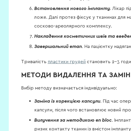
Встановлення нового імпланту
. Лікар 
ложе. Далі протез фіксує у тканинах для 
сосково-ареолярного комплексу.
Накладення косметичних швів та введе
Завершальний етап
. На пацієнтку надяг
Тривалість
пластики грудей
становить 2–3 годи
МЕТОДИ ВИДАЛЕННЯ ТА ЗАМІН
Вибір методу визначається індивідуально:
Заміна із корекцією капсули
. Під час опе
капсули, після чого встановлює новий про
Вилучення за методикою en bloc
. Імплан
ризик контакту тканин із вмістом імплант