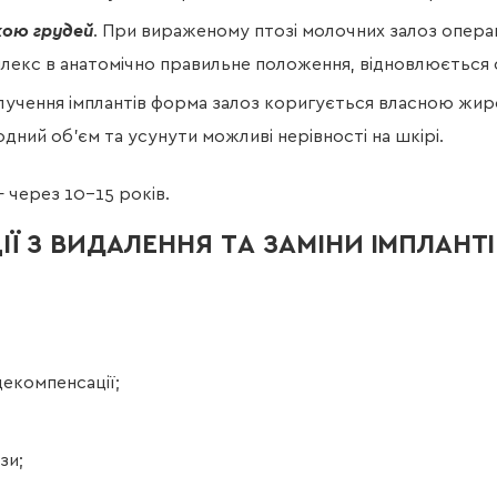
кою грудей
. При вираженому птозі молочних залоз опера
екс в анатомічно правильне положення, відновлюється 
вилучення імплантів форма залоз коригується власною жи
ний об’єм та усунути можливі нерівності на шкірі.
— через 10–15 років.
 З ВИДАЛЕННЯ ТА ЗАМІНИ ІМПЛАНТІ
декомпенсації;
зи;