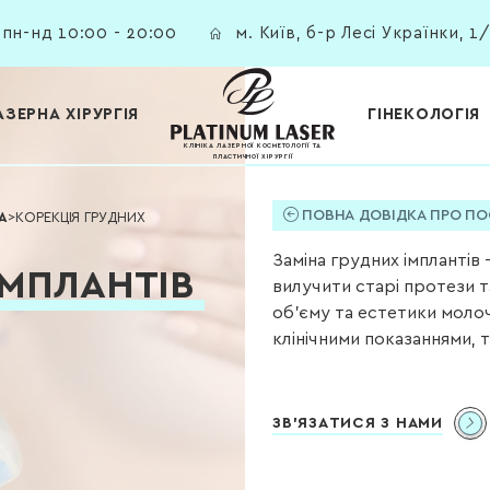
пн-нд 10:00 - 20:00
м. Київ, б-р Лесі Українки, 1
АЗЕРНА ХІРУРГІЯ
ГІНЕКОЛОГІЯ
КЛІНІКА ЛАЗЕРНОЇ КОСМЕТОЛОГІЇ ТА
ПЛАСТИЧНОЇ ХІРУРГІЇ
ПОВНА ДОВІДКА ПРО ПО
А
>
КОРЕКЦІЯ ГРУДНИХ
Заміна
грудних імплантів
—
ІМПЛАНТІВ
вилучити старі протези т
об’єму та естетики моло
клінічними показаннями, т
ЗВ'ЯЗАТИСЯ З НАМИ