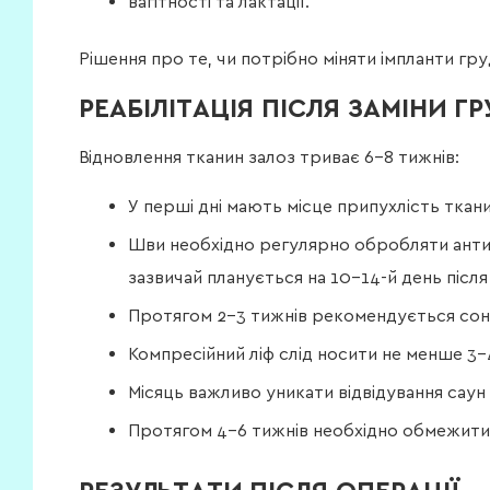
вагітності та лактації.
Рішення про те, чи потрібно міняти імпланти гр
РЕАБІЛІТАЦІЯ ПІСЛЯ ЗАМІНИ Г
Відновлення тканин залоз триває 6–8 тижнів:
У перші дні мають місце припухлість ткани
Шви необхідно регулярно обробляти антис
зазвичай планується на 10–14-й день після
Протягом 2–3 тижнів рекомендується сон 
Компресійний ліф слід носити не менше 3–
Місяць важливо уникати відвідування саун 
Протягом 4–6 тижнів необхідно обмежити фі