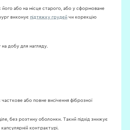
є його або на місце старого, або у сформоване
ірург виконує
підтяжку грудей
чи корекцію
 на добу для нагляду.
ує часткове або повне висічення фіброзної
іле, без розтину оболонки. Такий підхід знижує
 капсулярній контрактурі.