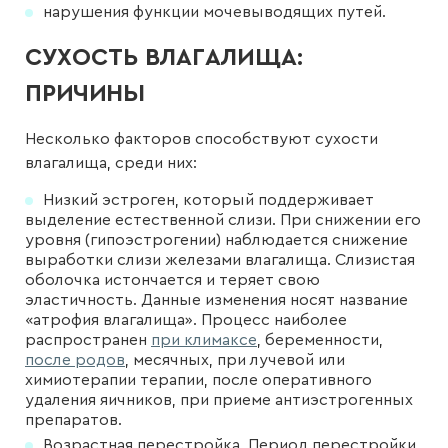
нарушения функции мочевыводящих путей.
СУХОСТЬ ВЛАГАЛИЩА:
ПРИЧИНЫ
Несколько факторов способствуют сухости
влагалища, среди них:
Низкий эстроген, который поддерживает
выделение естественной слизи. При снижении его
уровня (гипоэстрогении) наблюдается снижение
выработки слизи железами влагалища. Слизистая
оболочка истончается и теряет свою
эластичность. Данные изменения носят название
«атрофия влагалища». Процесс наиболее
распространен
при климаксе
, беременности,
после родов
, месячных, при лучевой или
химиотерапии терапии, после оперативного
удаления яичников, при приеме антиэстрогенных
препаратов.
Возрастная перестройка. Период перестройки