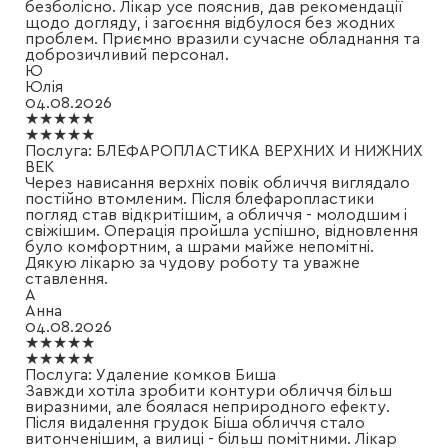
безболісно. Лікар усе пояснив, дав рекомендації
щодо догляду, і загоєння відбулося без жодних
проблем. Приємно вразили сучасне обладнання та
доброзичливий персонал.
Ю
Юлія
04.08.2026
★★★★★
★★★★★
Послуга:
БЛЕФАРОПЛАСТИКА ВЕРХНИХ И НИЖНИХ
ВЕК
Через нависання верхніх повік обличчя виглядало
постійно втомленим. Після блефаропластики
погляд став відкритішим, а обличчя - молодшим і
свіжішим. Операція пройшла успішно, відновлення
було комфортним, а шрами майже непомітні.
Дякую лікарю за чудову роботу та уважне
ставлення.
А
Анна
04.08.2026
★★★★★
★★★★★
Послуга:
Удаление комков Биша
Завжди хотіла зробити контури обличчя більш
виразними, але боялася неприродного ефекту.
Після видалення грудок Біша обличчя стало
витонченішим, а вилиці - більш помітними. Лікар