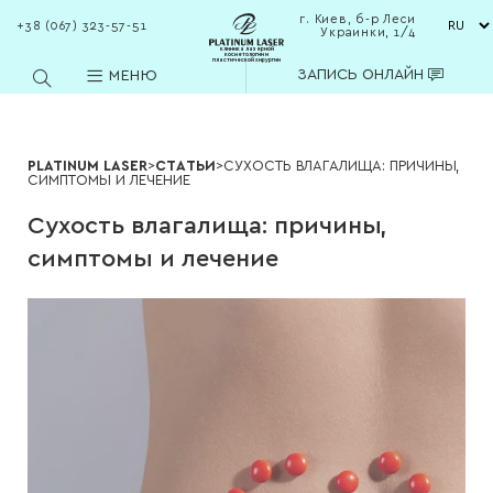
г. Киев, б-р Леси
+38 (067) 323-57-51
Украинки, 1/4
клиника лазерной
косметологии и
пластической хирургии
ЗАПИСЬ ОНЛАЙН
МЕНЮ
PLATINUM LASER
>
СТАТЬИ
>
СУХОСТЬ ВЛАГАЛИЩА: ПРИЧИНЫ,
СИМПТОМЫ И ЛЕЧЕНИЕ
Сухость влагалища: причины,
симптомы и лечение