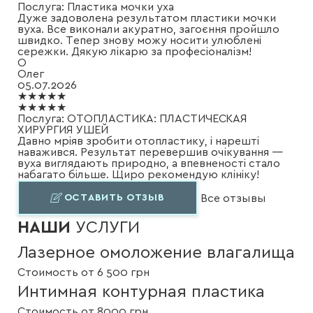
Послуга:
Пластика мочки уха
Дуже задоволена результатом пластики мочки
вуха. Все виконали акуратно, загоєння пройшло
швидко. Тепер знову можу носити улюблені
сережки. Дякую лікарю за професіоналізм!
О
Олег
05.07.2026
★★★★★
★★★★★
Послуга:
ОТОПЛАСТИКА: ПЛАСТИЧЕСКАЯ
ХИРУРГИЯ УШЕЙ
Давно мріяв зробити отопластику, і нарешті
наважився. Результат перевершив очікування —
вуха виглядають природно, а впевненості стало
набагато більше. Щиро рекомендую клініку!
ОСТАВИТЬ ОТЗЫВ
Все отзывы
НАШИ
УСЛУГИ
Лазерное омоложение влагалища
Стоимость от 6 500 грн
Интимная контурная пластика
Стоимость от 8000 грн