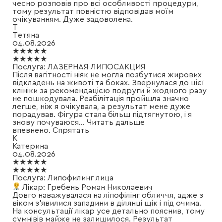
чесно розповів про всі особливості процедури,
тому результат повністю відповідав моїм
очікуванням. Дуже задоволена.
Т
Тетяна
04.08.2026
★★★★★
★★★★★
Послуга:
ЛАЗЕРНАЯ ЛИПОСАКЦИЯ
Після вагітності ніяк не могла позбутися жирових
відкладень на животі та боках. Звернулася до цієї
клініки за рекомендацією подруги й жодного разу
не пошкодувала. Реабілітація пройшла значно
легше, ніж я очікувала, а результат мене дуже
порадував. Фігура стала більш підтягнутою, і я
знову почуваюся
...
Читать дальше
впевнено.
Спрятать
К
Катерина
04.08.2026
★★★★★
★★★★★
Послуга:
Липофилинг лица
Лікар:
Гребень Роман Николаевич
Довго наважувалася на ліпофілінг обличчя, адже з
віком з'явилися западини в ділянці щік і під очима.
На консультації лікар усе детально пояснив, тому
сумнівів майже не залишилося. Результат