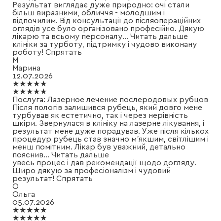
Результат виглядає дуже природно: очі стали
більш виразними, обличчя - молодшим і
відпочилим. Від консультації до післяопераційних
оглядів усе було організовано професійно. Дякую
лікарю та всьому персоналу
...
Читать дальше
клініки за турботу, підтримку і чудово виконану
роботу!
Спрятать
М
Марина
12.07.2026
★★★★★
★★★★★
Послуга:
Лазерное лечение послеродовых рубцов
Після пологів залишився рубець, який довго мене
турбував як естетично, так і через нерівність
шкіри. Звернулася в клініку на лазерне лікування, і
результат мене дуже порадував. Уже після кількох
процедур рубець став значно м'якшим, світлішим і
менш помітним. Лікар був уважний, детально
пояснив
...
Читать дальше
увесь процес і дав рекомендації щодо догляду.
Щиро дякую за професіоналізм і чудовий
результат!
Спрятать
О
Ольга
05.07.2026
★★★★★
★★★★★