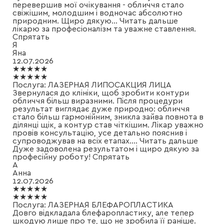
перевершив мої очікування - обличчя стало
свіжішим, молодшим і водночас абсолютно
природним. Щиро дякую
...
Читать дальше
лікарю за професіоналізм та уважне ставлення.
Спрятать
Я
Яна
12.07.2026
★★★★★
★★★★★
Послуга:
ЛАЗЕРНАЯ ЛИПОСАКЦИЯ ЛИЦА
Звернулася до клініки, щоб зробити контури
обличчя більш виразними. Після процедури
результат виглядає дуже природно: обличчя
стало більш гармонійним, зникла зайва повнота в
ділянці щік, а контур став чіткішим. Лікар уважно
провів консультацію, усе детально пояснив і
супроводжував на всіх етапах.
...
Читать дальше
Дуже задоволена результатом і щиро дякую за
професійну роботу!
Спрятать
А
Анна
12.07.2026
★★★★★
★★★★★
Послуга:
ЛАЗЕРНАЯ БЛЕФАРОПЛАСТИКА
Довго відкладала блефаропластику, але тепер
шкодую лише про те, що не зробила її раніше.