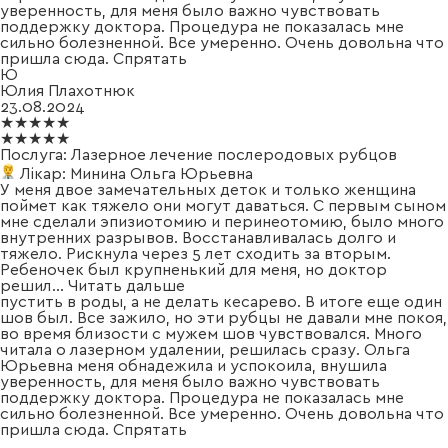
уверенность, для меня было важно чувствовать
поддержку доктора. Процедура не показалась мне
сильно болезненной. Все умеренно. Очень довольна что
пришла сюда.
Спрятать
Ю
Юлия Плахотнюк
23.08.2024
★★★★★
★★★★★
Послуга:
Лазерное лечение послеродовых рубцов
Лікар:
Минина Ольга Юрьевна
У меня двое замечательных деток и только женщина
поймет как тяжело они могут даваться. С первым сыном
мне сделали эпизиотомию и перинеотомию, было много
внутренних разрывов. Восстанавливалась долго и
тяжело. Рискнула через 5 лет сходить за вторым.
Ребеночек был крупненький для меня, но доктор
решил
...
Читать дальше
пустить в роды, а не делать кесарево. В итоге еще один
шов был. Все зажило, но эти рубцы не давали мне покоя,
во время близости с мужем шов чувствовался. Много
читала о лазерном удалении, решилась сразу. Ольга
Юрьевна меня обнадежила и успокоила, внушила
уверенность, для меня было важно чувствовать
поддержку доктора. Процедура не показалась мне
сильно болезненной. Все умеренно. Очень довольна что
пришла сюда.
Спрятать