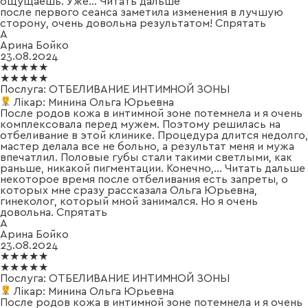
ощущаешь. Уже
...
Читать дальше
после первого сеанса заметила изменения в лучшую
сторону, очень довольна результатом!
Спрятать
А
Арина Бойко
23.08.2024
★★★★★
★★★★★
Послуга:
ОТБЕЛИВАНИЕ ИНТИМНОЙ ЗОНЫ
Лікар:
Минина Ольга Юрьевна
После родов кожа в интимной зоне потемнела и я очень
комплексовала перед мужем. Поэтому решилась на
отбеливание в этой клинике. Процедура длится недолго,
мастер делала все не больно, а результат меня и мужа
впечатлил. Половые губы стали такими светлыми, как
раньше, никакой пигментации. Конечно,
...
Читать дальше
некоторое время после отбеливания есть запреты, о
которых мне сразу рассказала Ольга Юрьевна,
гинеколог, который мной занимался. Но я очень
довольна.
Спрятать
А
Арина Бойко
23.08.2024
★★★★★
★★★★★
Послуга:
ОТБЕЛИВАНИЕ ИНТИМНОЙ ЗОНЫ
Лікар:
Минина Ольга Юрьевна
После родов кожа в интимной зоне потемнела и я очень