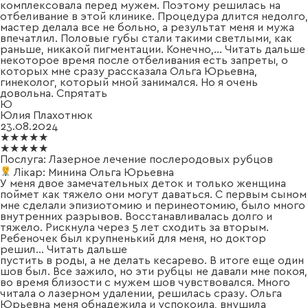
комплексовала перед мужем. Поэтому решилась на
отбеливание в этой клинике. Процедура длится недолго,
мастер делала все не больно, а результат меня и мужа
впечатлил. Половые губы стали такими светлыми, как
раньше, никакой пигментации. Конечно,
...
Читать дальше
некоторое время после отбеливания есть запреты, о
которых мне сразу рассказала Ольга Юрьевна,
гинеколог, который мной занимался. Но я очень
довольна.
Спрятать
Ю
Юлия Плахотнюк
23.08.2024
★★★★★
★★★★★
Послуга:
Лазерное лечение послеродовых рубцов
Лікар:
Минина Ольга Юрьевна
У меня двое замечательных деток и только женщина
поймет как тяжело они могут даваться. С первым сыном
мне сделали эпизиотомию и перинеотомию, было много
внутренних разрывов. Восстанавливалась долго и
тяжело. Рискнула через 5 лет сходить за вторым.
Ребеночек был крупненький для меня, но доктор
решил
...
Читать дальше
пустить в роды, а не делать кесарево. В итоге еще один
шов был. Все зажило, но эти рубцы не давали мне покоя,
во время близости с мужем шов чувствовался. Много
читала о лазерном удалении, решилась сразу. Ольга
Юрьевна меня обнадежила и успокоила, внушила