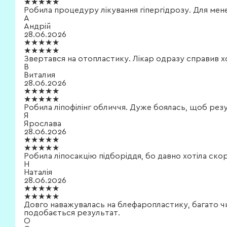
★★★★★
Робила процедуру лікування гіпергідрозу. Для ме
А
Андрій
28.06.2026
★★★★★
★★★★★
Звертався на отопластику. Лікар одразу справив 
В
Виталия
28.06.2026
★★★★★
★★★★★
Робила ліпофілінг обличчя. Дуже боялась, щоб рез
Я
Ярослава
28.06.2026
★★★★★
★★★★★
Робила ліпосакцію підборіддя, бо давно хотіла ско
Н
Наталія
28.06.2026
★★★★★
★★★★★
Довго наважувалась на блефаропластику, багато чи
подобається результат.
О