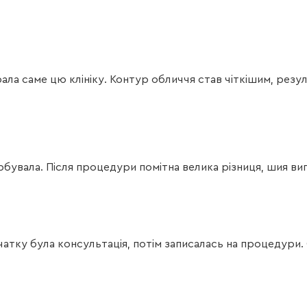
рала саме цю клініку. Контур обличчя став чіткішим, рез
бувала. Після процедури помітна велика різниця, шия виг
чатку була консультація, потім записалась на процедури.