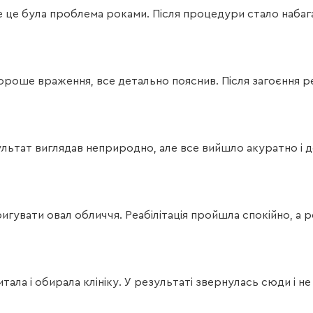
не це була проблема роками. Після процедури стало наба
хороше враження, все детально пояснив. Після загоєння 
ультат виглядав неприродно, але все вийшло акуратно і д
ригувати овал обличчя. Реабілітація пройшла спокійно, а 
тала і обирала клініку. У результаті звернулась сюди і 